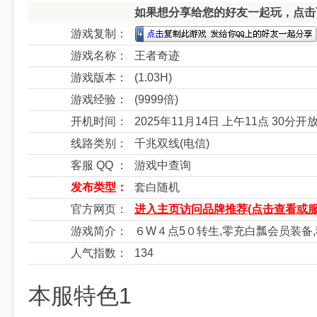
如果想分享给您的好友一起玩，点击下
游戏复制：
游戏名称：
王者奇迹
游戏版本：
(1.03H)
游戏经验：
(9999倍)
开机时间：
2025年11月14日 上午11点 30分开
线路类别：
千兆双线(电信)
客服 QQ ：
游戏中查询
发布类型：
套白随机
官方网页：
进入主页访问品牌推荐(点击查看或服
游戏简介：
６W４点5０转生,零充白瓢会员装备,
人气指数：
134
本服特色1