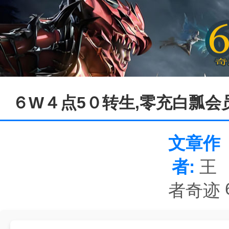
６W４点5０转生,零充白瓢会
文章作
者:
王
者奇迹