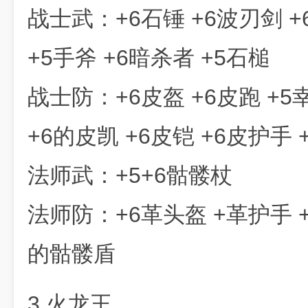
战士武：+6石锤 +6波刃剑 +
+5手斧 +6暗杀者 +5石槌
战士防：+6皮盔 +6皮跑 +
+6的皮凯 +6皮铠 +6皮护手 
法师武：+5+6骷髅杖
法师防：+6革头盔 +革护手 +
的骷髅盾
3.火龙王