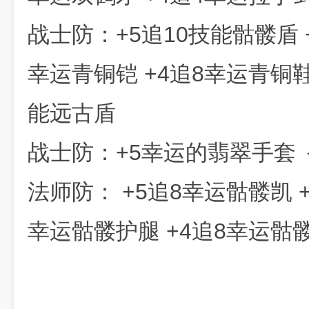
战士防：+5追10技能骷髅盾 +
幸运青铜铠 +4追8幸运青铜鞋 
能远古盾
战士防：+5幸运的翡翠手套 
法师防： +5追8幸运骷髅凯 +
幸运骷髅护腿 +4追8幸运骷髅