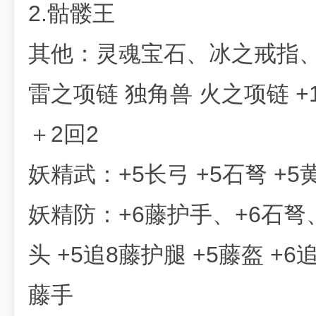
2.骷髅王
其他：灵魂宝石、冰之戒指、
雷之项链 独角兽 火之项链 +
＋2回2
妖精武：+5长弓 +5石弩 +
妖精防：+6藤护手、+6石弩、+
头 +5追8藤护腿 +5藤盔 +6
藤手