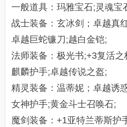
一般道具：玛雅宝石;灵魂宝
战士装备：玄冰剑；卓越真
卓越巨蛇镰刀;越白金铠;
法师装备：极光书;+3复活之
麒麟护手;卓越传说之盔;
精灵装备：温蒂妮；卓越诱惑
女神护手;黄金斗士召唤石;
魔剑装备：+1亚特兰蒂斯护手