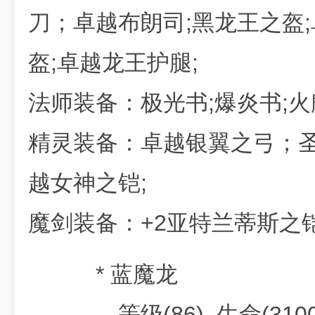
刀；卓越布朗司;黑龙王之盔
盔;卓越龙王护腿;
法师装备：极光书;爆炎书;火
精灵装备：卓越银翼之弓；圣
越女神之铠;
魔剑装备：+2亚特兰蒂斯之铠
* 蓝魔龙
等级(86), 生命(31000)