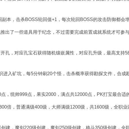
副本，击杀BOSS轮回值+1，每次轮回BOSS的攻击防御都会增
此推出了一些道具用于纪念，不过需要完成前置成就系统才可参
开孔，对应孔宝石获得随机镶嵌属性，对应孔升级，最高支持5
勘探标识进入矿坑，每5分钟刷20个怪，击杀概率获得勘探文件，合成
00点，统帅999点，果实2000，满点共12000点，PK打宝最合适
00倍，普通满级400级，大师满级1200级，共1600级，全职业
创建，魔剑220级创建，魔剑250级创建，格斗350级创建，全