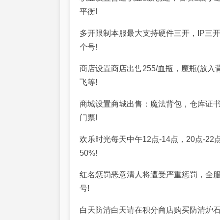
平衡!
多开限制本服最大支持硬件三开，IP三
个号!
商店设置商店出售255/血瓶，魔瓶(放
飞等!
商城设置商城出售：魔法背包，仓库证书
门票!
欢乐时光每天中午12点-14点，20点-
50%!
红名惩罚恶意清人将遭受严重惩罚，全服
号!
白天防清白天请在积分商店购买防清炉石