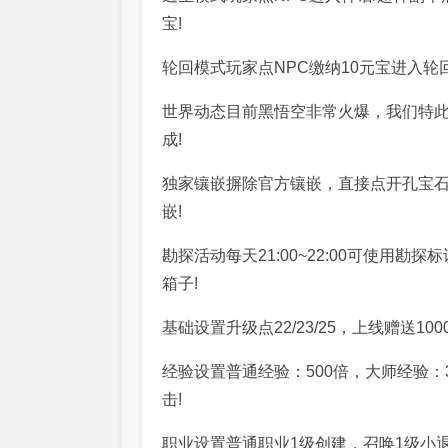
宝!
轮回模式玩家点NPC缴纳10元宝进入轮回
世界动态目前黑悟空非常火爆，我们特
成!
独家镶嵌摒除官方镶嵌，直接点开孔宝石
嵌!
勘探活动每天21:00~22:00可使用
箱子!
基础设置升级点22/23/25，上线赠送10
经验设置普通经验：500倍，大师经验：3
击!
职业设置普通职业1级创建，召唤1级小退