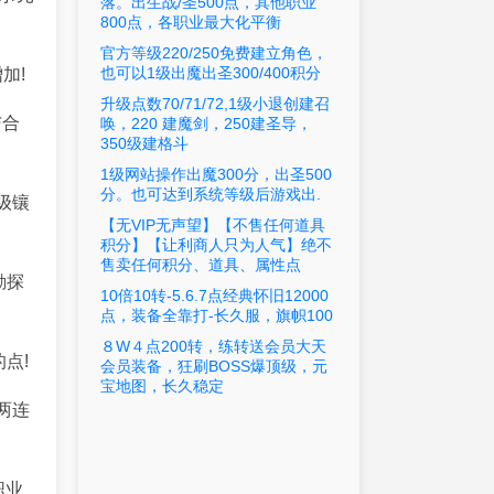
落。出生战/圣500点，其他职业
800点，各职业最大化平衡
官方等级220/250免费建立角色，
也可以1级出魔出圣300/400积分
加!
升级点数70/71/72,1级小退创建召
与合
唤，220 建魔剑，250建圣导，
350级建格斗
1级网站操作出魔300分，出圣500
分。也可达到系统等级后游戏出.
级镶
【无VIP无声望】【不售任何道具
积分】【让利商人只为人气】绝不
售卖任何积分、道具、属性点
勘探
10倍10转-5.6.7点经典怀旧12000
点，装备全靠打-长久服，旗帜100
８W４点200转，练转送会员大天
的点!
会员装备，狂刷BOSS爆顶级，元
宝地图，长久稳定
两连
职业