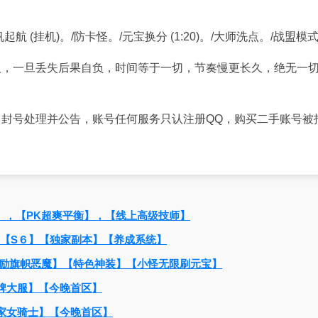
航 (挂机)。/防卡怪。/元宝换分 (1:20)。/大师洗点。/战盟模式
人，一旦丢失后果自负，时间等于一切，节奏慢更长久，绝无一
封号处理并公告，账号任何服务只认注册QQ，购买二手账号被
】，【PK超爽平衡】，【线上高级技师】
】【S６】【独家副本】【养成系统】
励旗帜恶魔】【特色神装】【小怪无限刷元宝】
牌大服】【今晚首区】
家女骑士】【今晚首区】