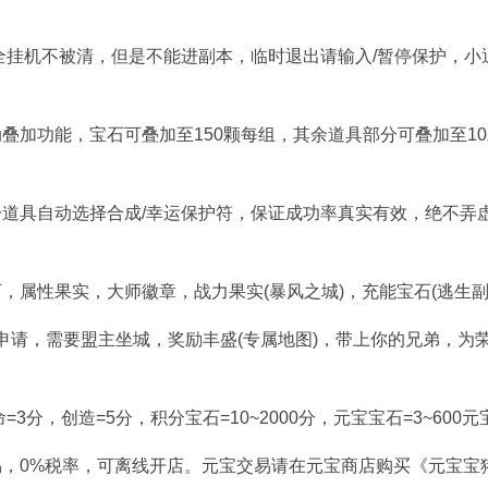
安全挂机不被清，但是不能进副本，临时退出请输入/暂停保护，小
叠加功能，宝石可叠加至150颗每组，其余道具部分可叠加至1
道具自动选择合成/幸运保护符，保证成功率真实有效，绝不弄
属性果实，大师徽章，战力果实(暴风之城)，充能宝石(逃生副本
需申请，需要盟主坐城，奖励丰盛(专属地图)，带上你的兄弟，为
3分，创造=5分，积分宝石=10~2000分，元宝宝石=3~600元宝
，0%税率，可离线开店。元宝交易请在元宝商店购买《元宝宝猪