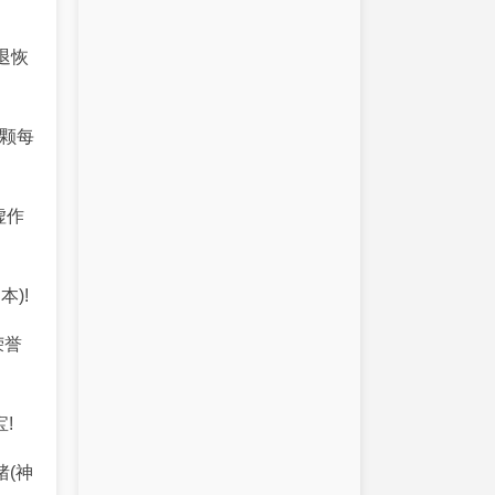
退恢
0颗每
虚作
)!
荣誉
!
(神