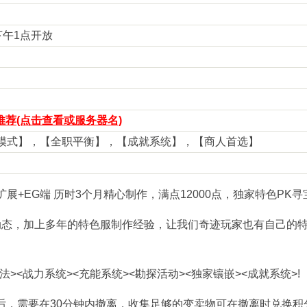
 下午1点开放
荐(点击查看或服务器名)
生模式】，【全职平衡】，【成就系统】，【商人首选】
色扩展+EG端 历时3个月精心制作，满点12000点，独家特色PK寻
动态，加上多年的特色服制作经验，让我们奇迹玩家也有自己的
法><战力系统><充能系统><勘探活动><独家镶嵌><成就系统>!
后，需要在30分钟内撤离，收集足够的变卖物可在撤离时兑换积