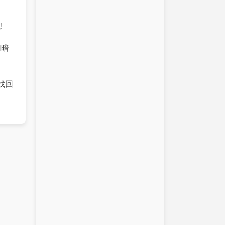
!
切暗
找回