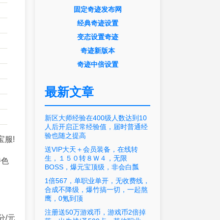
固定奇迹发布网
经典奇迹设置
变态设置奇迹
奇迹新版本
奇迹中倍设置
最新文章
新区大师经验在400级人数达到10
人后开启正常经验值，届时普通经
验也随之提高
宝服!
送VIP大天＋会员装备，在线转
生，１５０转８Ｗ４，无限
特色
BOSS，爆元宝顶级，非会白瓢
1倍567，单职业单开，无收费线，
合成不降级，爆竹搞一切，一起熬
鹰，0氪到顶
注册送50万游戏币，游戏币2倍掉
分/元