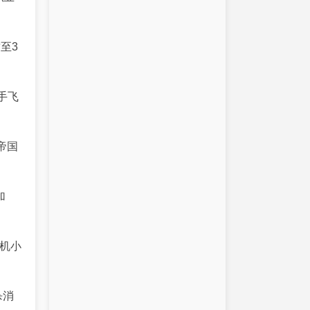
至3
手飞
帝国
加
挂机小
杀消