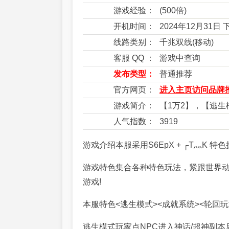
游戏经验：
(500倍)
开机时间：
2024年12月31日
线路类别：
千兆双线(移动)
客服 QQ ：
游戏中查询
发布类型：
普通推荐
官方网页：
进入主页访问品牌推
游戏简介：
【1万2】，【逃
人气指数：
3919
游戏介绍本服采用S6EpX + ┌T灬K 特
游戏特色集合各种特色玩法，紧跟世界
游戏!
本服特色<逃生模式><成就系统><轮回玩
逃生模式玩家点NPC进入神话/超神副本