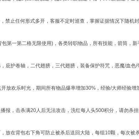
开，禁止任何形式多开，客服不定时巡查，掌握证据情况下随机封
入背包第一第二格无限使用)，各类转职物品，所有技能，箭筒，新
，庇护卷轴，二代翅膀，三代翅膀，装备保护符咒，恶魔/血色/
22点开放欢乐时光，期间所有物品爆率增加30%，经验/大师经验增
播报，击杀满20人后无法攻击，洗红每人头500积分，请勿杀
，放在背包右下角可防止被杀后送回大陆，每组10颗，每次被