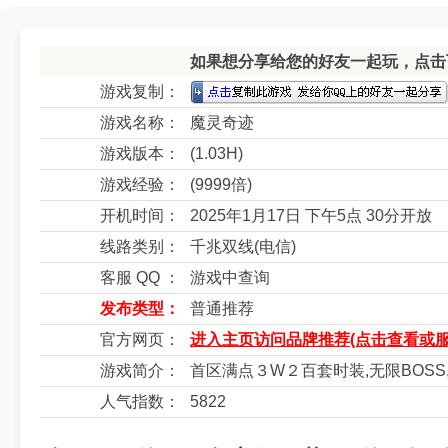
如果想分享给您的好友一起玩，点击下
游戏复制：
游戏名称：
魔灵奇迹
游戏版本：
(1.03H)
游戏经验：
(9999倍)
开机时间：
2025年1月17日 下午5点 30分开放
线路类别：
千兆双线(电信)
客服 QQ ：
游戏中查询
发布类型：
普通推荐
官方网页：
进入主页访问品牌推荐(点击查看或服
游戏简介：
首区满点３W２百套时装,无限BOSS
人气指数：
5822