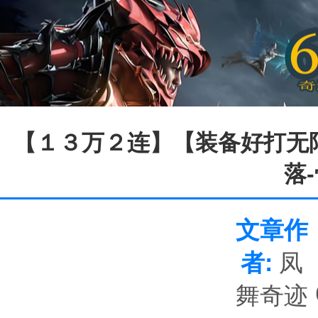
【１３万２连】【装备好打无限
落
文章作
者:
凤
舞奇迹