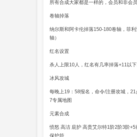
所有合成大家都是一样的，会员和非会员
卷轴掉落
纳尔斯和阿卡伦掉落150-180卷轴，菲利
轴）
红名设置
杀人上限10人，红名有几率掉落+11以
冰风攻城
每晚上19：58报名，命令/注册攻城，21
7专属地图
元素合成
愤怒 高洁 庇护 高贵艾尔特1阶2阶3阶
保护符