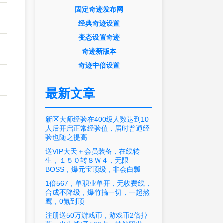
固定奇迹发布网
经典奇迹设置
变态设置奇迹
奇迹新版本
奇迹中倍设置
最新文章
新区大师经验在400级人数达到10
人后开启正常经验值，届时普通经
验也随之提高
送VIP大天＋会员装备，在线转
生，１５０转８Ｗ４，无限
BOSS，爆元宝顶级，非会白瓢
1倍567，单职业单开，无收费线，
合成不降级，爆竹搞一切，一起熬
鹰，0氪到顶
注册送50万游戏币，游戏币2倍掉