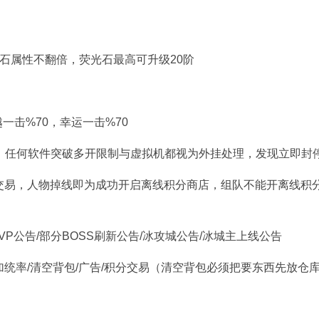
光石属性不翻倍，荧光石最高可升级20阶
越一击%70，幸运一击%70
开，任何软件突破多开限制与虚拟机都视为外挂处理，发现立即封
交易，人物掉线即为成功开启离线积分商店，组队不能开离线积
PVP公告/部分BOSS刷新公告/冰攻城公告/冰城主上线公告
/加统率/清空背包/广告/积分交易（清空背包必须把要东西先放仓