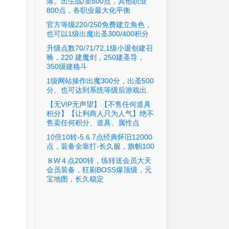
落。出生战/圣500点，其他职业
800点，各职业最大化平衡
官方等级220/250免费建立角色，
也可以1级出魔出圣300/400积分
升级点数70/71/72,1级小退创建召
唤，220 建魔剑，250建圣导，
350级建格斗
1级网站操作出魔300分，出圣500
分。也可达到系统等级后游戏出.
【无VIP无声望】【不售任何道具
积分】【让利商人只为人气】绝不
售卖任何积分、道具、属性点
10倍10转-5.6.7点经典怀旧12000
点，装备全靠打-长久服，旗帜100
８W４点200转，练转送会员大天
会员装备，狂刷BOSS爆顶级，元
宝地图，长久稳定