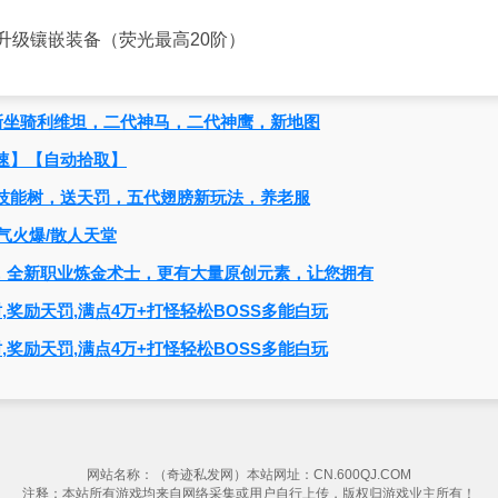
升级镶嵌装备（荧光最高20阶）
新坐骑利维坦，二代神马，二代神鹰，新地图
速】【自动拾取】
技能树，送天罚，五代翅膀新玩法，养老服
人气火爆/散人天堂
新版本，全新职业炼金术士，更有大量原创元素，让您拥有
,奖励天罚,满点4万+打怪轻松BOSS多能白玩
,奖励天罚,满点4万+打怪轻松BOSS多能白玩
网站名称：（奇迹私发网）本站网址：CN.600QJ.COM
注释：本站所有游戏均来自网络采集或用户自行上传，版权归游戏业主所有！