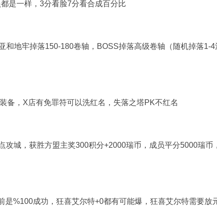
都是一样，3分看脸7分看合成百分比
亚和地牢掉落150-180卷轴，BOSS掉落高级卷轴（随机掉落1-
下装备，X店有免罪符可以洗红名，失落之塔PK不红名
点攻城，获胜方盟主奖300积分+2000瑞币，成员平分5000瑞币
+5前是%100成功，狂喜艾尔特+0都有可能爆，狂喜艾尔特需要放