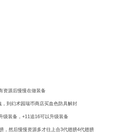
有资源后慢慢在做装备
之魂，到幻术园瑞币商店买血色防具解封
级装备，+11追16可以升级装备
翅膀，然后慢慢资源多才往上合3代翅膀4代翅膀