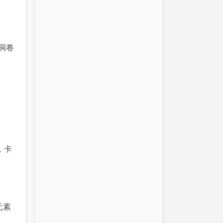
4洞卷
，卡
元素