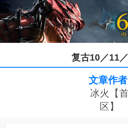
复古10／11
文章作者
冰火【
区】