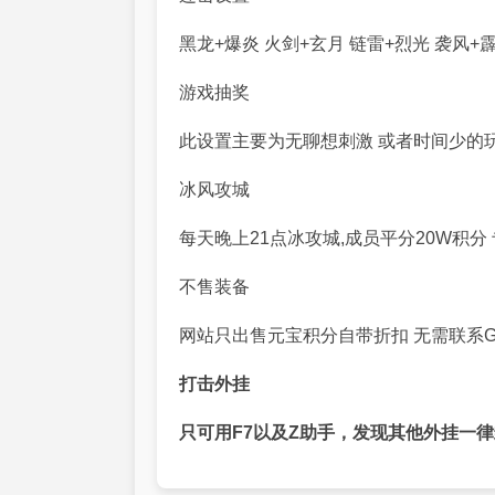
黑龙
+
爆炎 火剑
+
玄月 链雷
+
烈光
袭
风
+
霹
游戏抽奖
此设置主要为无聊想刺激
或者时间少的
冰风攻城
每天晚上
21
点冰攻城
,
成员平分
20W
积分
不售装备
网站只出售元宝积分自带折扣
无需联系
打击外挂
只可用
F7以及Z助手，发现其他外挂一