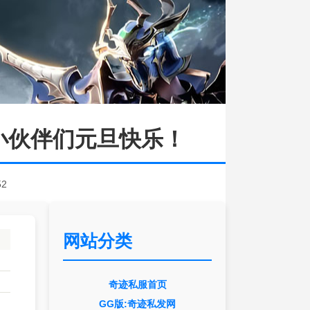
，小伙伴们元旦快乐！
52
网站分类
奇迹私服首页
GG版:奇迹私发网