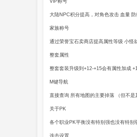
VIP
称号
大陆
NPC
积分提高，对角色攻击 血量 防
家族称号
通过荣誉宝石卖商店提高属性等级
小怪
整套属性
整套套装升级到
+12-+15
会有属性加成
+
M
键导航
直接查询
所有地图的主要掉落
（但不是
关于
PK
各个职业
PK
平衡没有特别强也没有特别弱
连击设置