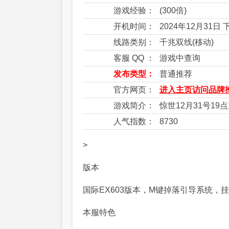
游戏经验：
(300倍)
开机时间：
2024年12月31日
线路类别：
千兆双线(移动)
客服 QQ ：
游戏中查询
发布类型：
普通推荐
官方网页：
进入主页访问品牌推
游戏简介：
惊世12月31号1
人气指数：
8730
>
版本
国际
EX603
版本，
M
键掉落引导系统，挂
本服特色