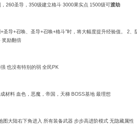
剑，
260
圣导，
350
级建立格斗
3000
果实点
1500
级可
渡劫
剑
+
圣导
+
召唤、圣导
+
召唤
+
格斗
”
时，将大幅度提升经验值。
2
、
 奖励翻倍
的强
也没有特别的弱
全民
PK
合成材料 血色，恶魔，帝国，天梯
BOSS
基地 最理想
成地图大陆右下角进入 所有装备武器 步步高进阶模式 无隐藏属性