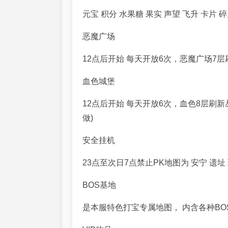
元宝
积分
水果糖
果实 声望 飞升 卡片 
恶魔广场
12点后开始 每天开放
6
次，恶魔广场
7
层
血色城堡
12点后开始 每天开放
6
次
，血色
8
层刷新
做
)
安全挂机
23
点至次日
7
点禁止
PK
地图为 安宁 遗址
BOS
基地
是本服特色
打宝专属地图
， 内含各种BO