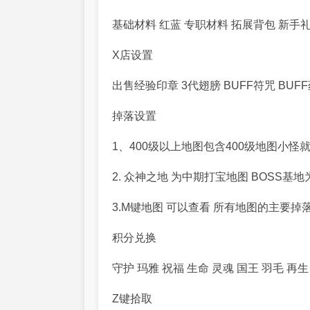
基础材料
红蓝
专职材料
拓展背包
新手
X
店设置
出售经验印章
3
代翅膀
BUFF
符咒
BUFF
掉落设置
1
、
400
级以上地图包含
400
级地图小怪
2.
众神之地 为中期打宝地图
BOSS
基地
3.M
键地图 可以查看 所有地图的主要掉
积分兑换
守护
玛雅
祝福
生命
灵魂 国王 羽毛 再生
Z
键拾取