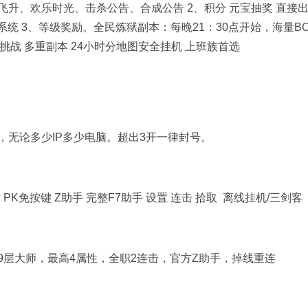
飞升、欢乐时光、击杀公告、合成公告
2
、积分 元宝抽奖 直接
系统
3
、等级奖励。全民炼狱副本：每晚21：30点开始，
海量BO
梯挑战
多重副本
24
小时分地图安全挂机 上班族首选
，无论多少IP多少电脑。超出3开一律封号。
话
PK
免按键
Z
助手
完整F7助手 设置 连击
拾取 离线挂机/三剑客
9
层大师，最高
4
属性，全职
2
连击，官方
Z
助手，掉线重连