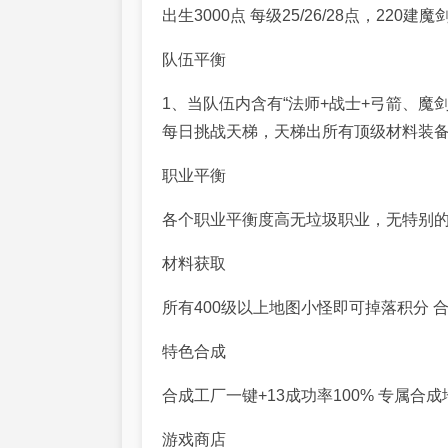
出生
3000
点 每级
25/26/28
点，
220
建魔
队伍平衡
1
、当队伍内含有
“
法师
+
战士
+
弓箭、魔
每日挑战天梯，天梯出所有顶级材料装备
职业平衡
各个职业平衡度高无垃圾职业，无特别
材料获取
所有
400
级以上地图小怪即可掉落积分
特色合成
合成工厂一键+13成功率100% 专属合
游戏商店