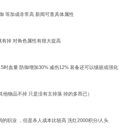
御 等加成非常高 新闻可查具体属性
就有掉
对角色属性有很大提高
15
时血量 防御增加
30%
减伤
12%
装备还可以镶嵌或强化
其他物品不掉
只是没有主掉落
掉的多而已）
的职业 ，但是杀人成本比较高 洗红2
000
积分/人头