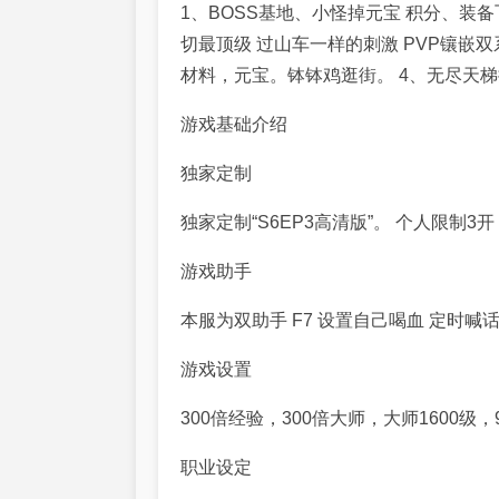
1
、
BOSS
基地、小怪掉
元宝
积分
、装备
切最顶级 过山车一样的刺激
PVP
镶嵌双
材料，元宝。钵钵鸡逛街。
4
、无尽天
游戏基础介绍
独家定制
独家定制
“S6EP3
高清版
”
。 个人
限制3开
游戏助手
本服为双助手
F7
设置自己喝血 定时喊
游戏设置
300
倍经验，
300
倍大师，大师
1600
级，
职业设定