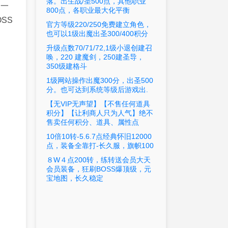
落。出生战/圣500点，其他职业
出一
800点，各职业最大化平衡
SS
官方等级220/250免费建立角色，
也可以1级出魔出圣300/400积分
升级点数70/71/72,1级小退创建召
唤，220 建魔剑，250建圣导，
350级建格斗
1级网站操作出魔300分，出圣500
分。也可达到系统等级后游戏出.
【无VIP无声望】【不售任何道具
积分】【让利商人只为人气】绝不
售卖任何积分、道具、属性点
10倍10转-5.6.7点经典怀旧12000
点，装备全靠打-长久服，旗帜100
８W４点200转，练转送会员大天
会员装备，狂刷BOSS爆顶级，元
宝地图，长久稳定