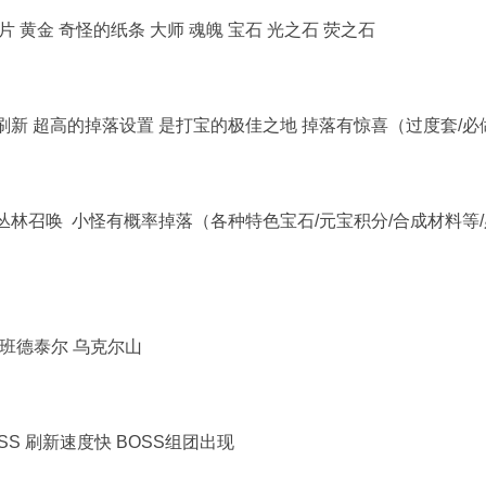
碎片 黄金 奇怪的纸条
大师 魂魄
宝石 光之石 荧之石
刷新
超高的掉落设置
是打宝的极佳之地 掉落有惊喜（过度套/
必
丛林召唤 小怪有概率掉落（各种特色宝石/元宝积分/合成材料等/
班德泰尔 乌克尔山
SS 刷新速度快 BOSS组团出现