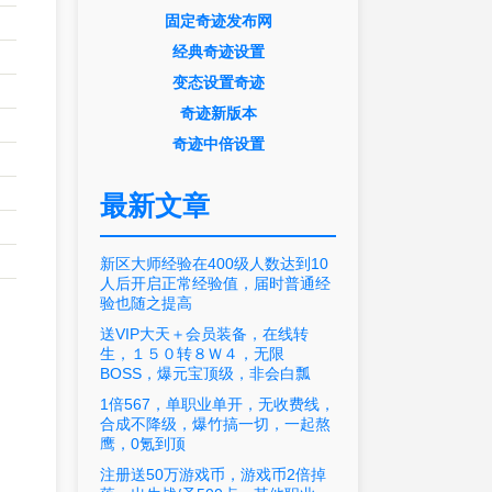
固定奇迹发布网
经典奇迹设置
变态设置奇迹
奇迹新版本
奇迹中倍设置
最新文章
新区大师经验在400级人数达到10
人后开启正常经验值，届时普通经
验也随之提高
送VIP大天＋会员装备，在线转
生，１５０转８Ｗ４，无限
BOSS，爆元宝顶级，非会白瓢
1倍567，单职业单开，无收费线，
合成不降级，爆竹搞一切，一起熬
鹰，0氪到顶
注册送50万游戏币，游戏币2倍掉