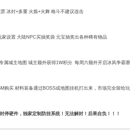
雳 冰封
+
多重
火炼
+
火舞
格斗不建议连击
玩家设置
大陆
NPC买抽奖袋 元宝抽奖出各种稀有物品
 专属城主地图 城主额外获得1
W
积分 每周六额外开启冰风争霸
GM购买 材料装备通过BOSS或地图挂机打出来，市场完全留给
律封停硬件，独家定制防挂系统！无法解封！后果自负！！！