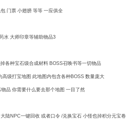
礼包
门票
小翅膀 等等 一应俱全
药水
大师印章等辅助物品3
就掉各种宝石级合成材料
BOSS
召唤书等一切物品
为高级打宝地图 此地图内包含各种
BOSS
数量庞大
落物品 你需要什么要去那个地图 一目了然
 大陆
NPC
一键回收 或者口令
/
兑换宝石 小怪也掉积分元宝卷