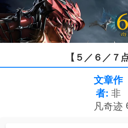
【５／６／７
文章作
者:
非
凡奇迹