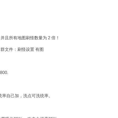
并且所有地图刷怪数量为 2 倍！
群文件：刷怪设置 有图
00.
。统率自己加，洗点可洗统率。