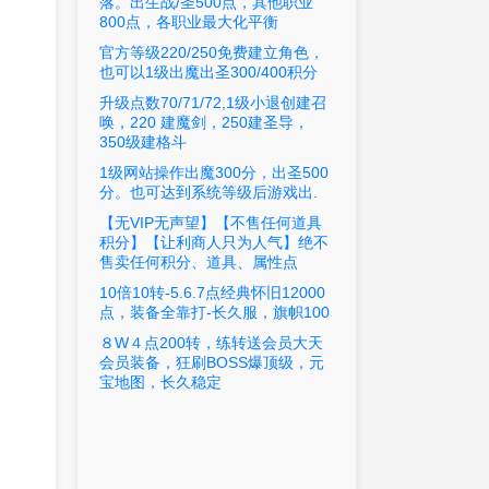
落。出生战/圣500点，其他职业
800点，各职业最大化平衡
官方等级220/250免费建立角色，
也可以1级出魔出圣300/400积分
升级点数70/71/72,1级小退创建召
唤，220 建魔剑，250建圣导，
350级建格斗
1级网站操作出魔300分，出圣500
分。也可达到系统等级后游戏出.
【无VIP无声望】【不售任何道具
积分】【让利商人只为人气】绝不
售卖任何积分、道具、属性点
10倍10转-5.6.7点经典怀旧12000
点，装备全靠打-长久服，旗帜100
８W４点200转，练转送会员大天
会员装备，狂刷BOSS爆顶级，元
宝地图，长久稳定