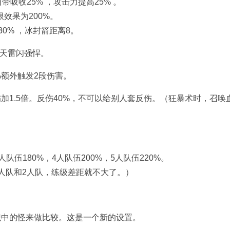
吸收25% ，攻击力提高25% 。
效果为200%。
0% ，冰封箭距离8。
。天雷闪强悍。
%额外触发2段伤害。
加1.5倍。反伤40%，不可以给别人套反伤。（狂暴术时，召唤
）
人队伍180%，4人队伍200%，5人队伍220%。
人队和2人队，练级差距就不大了。）
识中的怪来做比较。这是一个新的设置。