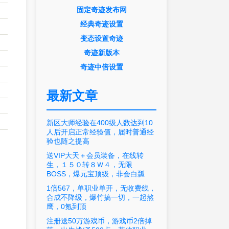
固定奇迹发布网
经典奇迹设置
变态设置奇迹
奇迹新版本
奇迹中倍设置
最新文章
新区大师经验在400级人数达到10
人后开启正常经验值，届时普通经
验也随之提高
送VIP大天＋会员装备，在线转
生，１５０转８Ｗ４，无限
BOSS，爆元宝顶级，非会白瓢
1倍567，单职业单开，无收费线，
合成不降级，爆竹搞一切，一起熬
鹰，0氪到顶
注册送50万游戏币，游戏币2倍掉