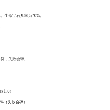
%。生命宝石几率为70%。
。
护符，失败会碎。
失败归0）
加10%（失败会碎）