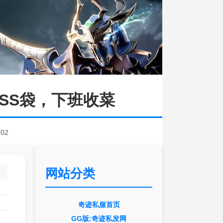
OSS袋，下班收菜
:02
网站分类
奇迹私服首页
GG版:奇迹私发网