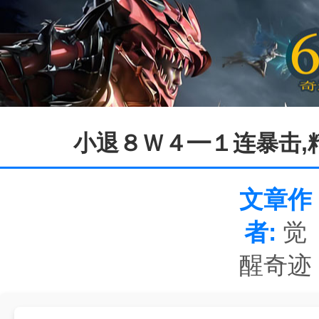
小退８Ｗ４━１连暴击,精
文章作
者:
觉
醒奇迹