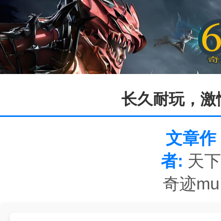
长久耐玩，激
文章作
者:
天
奇迹mu