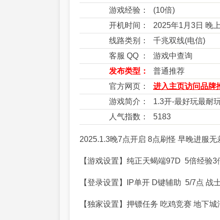
游戏经验：
(10倍)
开机时间：
2025年1月3日 晚
线路类别：
千兆双线(电信)
客服 QQ ：
游戏中查询
发布类型：
普通推荐
官方网页：
进入主页访问品牌推
游戏简介：
1.3开-最好玩最耐
人气指数：
5183
2025.1.3晚7点开启 8点刷怪 早晚进
【游戏设置】纯正天蝎端97D 5倍经验3
【登录设置】IP单开 D键辅助 5/7点 战士
【独家设置】押镖任务 吃鸡竞赛 地下城