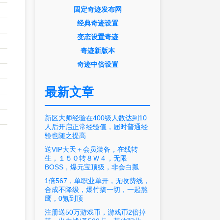
固定奇迹发布网
经典奇迹设置
变态设置奇迹
奇迹新版本
奇迹中倍设置
最新文章
新区大师经验在400级人数达到10
人后开启正常经验值，届时普通经
验也随之提高
送VIP大天＋会员装备，在线转
生，１５０转８Ｗ４，无限
BOSS，爆元宝顶级，非会白瓢
1倍567，单职业单开，无收费线，
合成不降级，爆竹搞一切，一起熬
鹰，0氪到顶
注册送50万游戏币，游戏币2倍掉