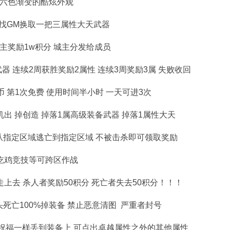
颜六色渐变的酷炫外观
 找GM换取一把三属性大天武器
主奖励1w积分 城主分发给成员
器 连续2周获胜奖励2属性 连续3周奖励3属 失败收回
 第1次免费 使用时间半小时 一天可进3次
机出 掉创造 掉落1属高级装备武器 掉落1属性大天
从指定区域逃亡到指定区域 不被击杀即可领取奖励
吃鸡竞技等可跨区作战
上去 杀人者奖励50积分 死亡者失去50积分！！！
头死亡100%掉装备 禁止恶意清图 严重者封号
像祝福一样丢到装备上 可点出卓越属性之外的其他属性