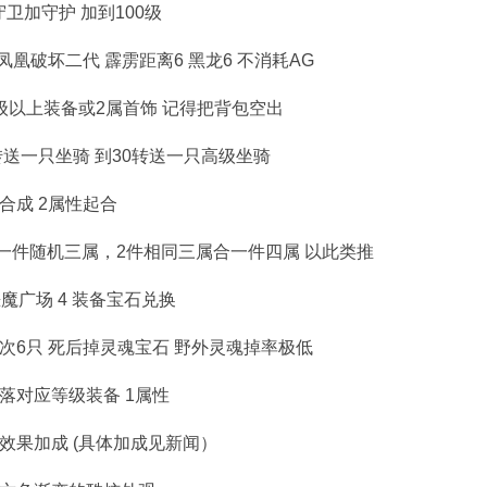
卫加守护 加到100级
凤凰破坏二代 霹雳距离6 黑龙6 不消耗AG
级以上装备或2属首饰 记得把背包空出
0转送一只坐骑 到30转送一只高级坐骑
合成 2属性起合
一件随机三属，2件相同三属合一件四属 以此类推
恶魔广场 4 装备宝石兑换
次6只 死后掉灵魂宝石 野外灵魂掉率极低
落对应等级装备 1属性
效果加成 (具体加成见新闻）