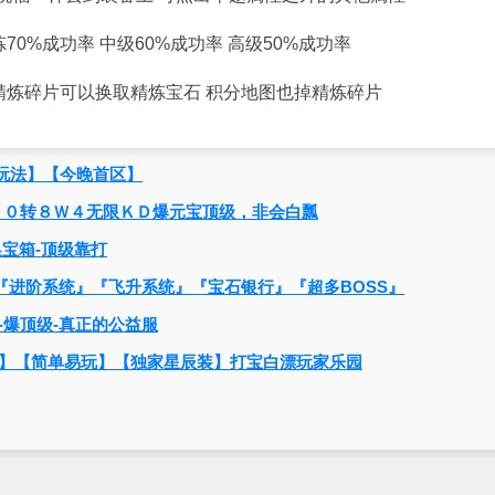
0%成功率 中级60%成功率 高级50%成功率
精炼碎片可以换取精炼宝石 积分地图也掉精炼碎片
玩法】【今晚首区】
５０转８Ｗ４无限ＫＤ爆元宝顶级，非会白瓢
分换宝箱-顶级靠打
『进阶系统』『飞升系统』『宝石银行』『超多BOSS』
会员-爆顶级-真正的公益服
靠打】【简单易玩】【独家星辰装】打宝白漂玩家乐园