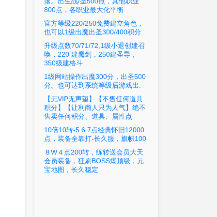
落。出生战/圣500点，其他职业
800点，各职业最大化平衡
官方等级220/250免费建立角色，
也可以1级出魔出圣300/400积分
升级点数70/71/72,1级小退创建召
唤，220 建魔剑，250建圣导，
350级建格斗
1级网站操作出魔300分，出圣500
分。也可达到系统等级后游戏出.
【无VIP无声望】【不售任何道具
积分】【让利商人只为人气】绝不
售卖任何积分、道具、属性点
10倍10转-5.6.7点经典怀旧12000
点，装备全靠打-长久服，旗帜100
８W４点200转，练转送会员大天
会员装备，狂刷BOSS爆顶级，元
宝地图，长久稳定