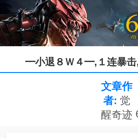
━小退８Ｗ４━,１连暴击,
文章作
者:
觉
醒奇迹