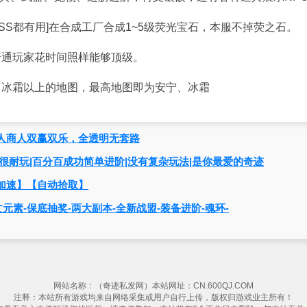
SS都有用]在合成工厂合成1~5级荧光宝石，本服不掉荧之石。
普通玩家花时间照样能够顶级。
、冰霜以上的地图，最高地图即为安宁、冰霜
迎散人商人双赢双乐，全透明无套路
很耐玩|百分百成功简单进阶|没有复杂玩法|是你最爱的奇迹
加速】【自动拾取】
文元素-保底抽奖-两大副本-全新战盟-装备进阶-魂环-
网站名称：（奇迹私发网）本站网址：CN.600QJ.COM
注释：本站所有游戏均来自网络采集或用户自行上传，版权归游戏业主所有！