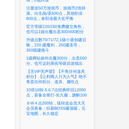
鹰，0氪到顶
注册送50万游戏币，游戏币2倍掉
落。出生战/圣500点，其他职业
800点，各职业最大化平衡
官方等级220/250免费建立角色，
。
也可以1级出魔出圣300/400积分
升级点数70/71/72,1级小退创建召
唤，220 建魔剑，250建圣导，
350级建格斗
1级网站操作出魔300分，出圣500
分。也可达到系统等级后游戏出.
【无VIP无声望】【不售任何道具
积分】【让利商人只为人气】绝不
售卖任何积分、道具、属性点
10倍10转-5.6.7点经典怀旧12000
点，装备全靠打-长久服，旗帜100
８W４点200转，练转送会员大天
会员装备，狂刷BOSS爆顶级，元
宝地图，长久稳定