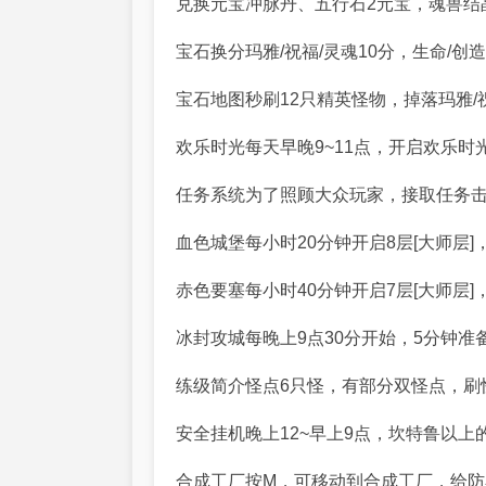
兑换元宝冲脉丹、五行石2元宝，魂兽结晶5
宝石换分玛雅/祝福/灵魂10分，生命/创
宝石地图秒刷12只精英怪物，掉落玛雅/
欢乐时光每天早晚9~11点，开启欢乐时
任务系统为了照顾大众玩家，接取任务
血色城堡每小时20分钟开启8层[大师层
赤色要塞每小时40分钟开启7层[大师层
冰封攻城每晚上9点30分开始，5分钟准
练级简介怪点6只怪，有部分双怪点，刷
安全挂机晚上12~早上9点，坎特鲁以上
合成工厂按M，可移动到合成工厂，给防