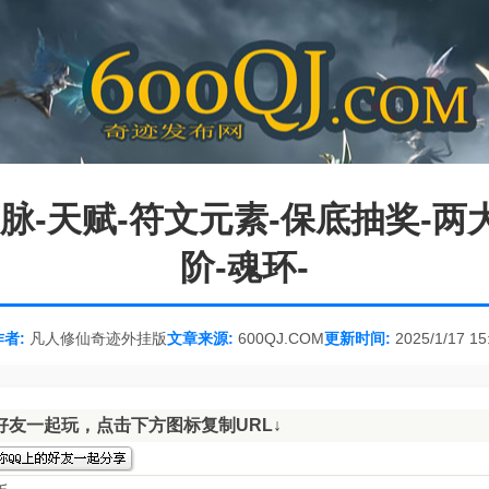
筋脉-天赋-符文元素-保底抽奖-两
阶-魂环-
者:
凡人修仙奇迹外挂版
文章来源:
600QJ.COM
更新时间:
2025/1/17 15
好友一起玩，点击下方图标复制URL↓