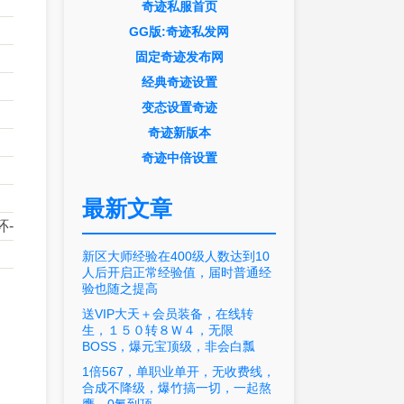
奇迹私服首页
GG版:奇迹私发网
固定奇迹发布网
经典奇迹设置
变态设置奇迹
奇迹新版本
奇迹中倍设置
最新文章
环-
新区大师经验在400级人数达到10
人后开启正常经验值，届时普通经
验也随之提高
送VIP大天＋会员装备，在线转
生，１５０转８Ｗ４，无限
BOSS，爆元宝顶级，非会白瓢
1倍567，单职业单开，无收费线，
合成不降级，爆竹搞一切，一起熬