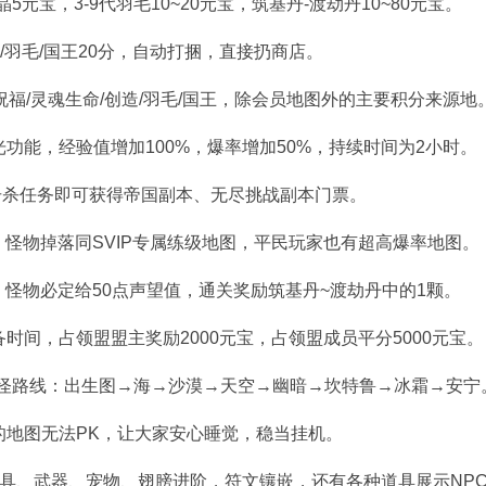
元宝，3-9代羽毛10~20元宝，筑基丹-渡劫丹10~80元宝。
造/羽毛/国王20分，自动打捆，直接扔商店。
祝福/灵魂生命/创造/羽毛/国王，除会员地图外的主要积分来源地
光功能，经验值增加100%，爆率增加50%，持续时间为2小时。
击杀任务即可获得帝国副本、无尽挑战副本门票。
]，怪物掉落同SVIP专属练级地图，平民玩家也有超高爆率地图。
]，怪物必定给50点声望值，通关奖励筑基丹~渡劫丹中的1颗。
备时间，占领盟盟主奖励2000元宝，占领盟成员平分5000元宝。
怪路线：出生图→海→沙漠→天空→幽暗→坎特鲁→冰霜→安宁
的地图无法PK，让大家安心睡觉，稳当挂机。
具、武器、宠物、翅膀进阶，符文镶嵌，还有各种道具展示NP