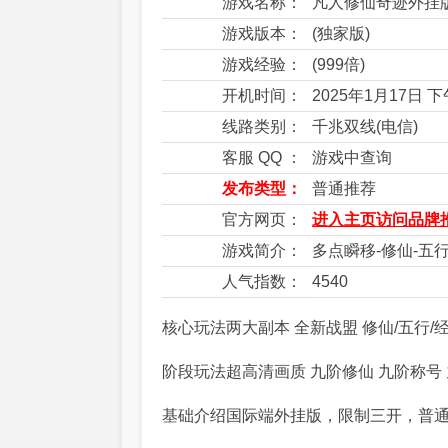
游戏名称：
凡人修仙奇迹外挂
游戏版本：
(独家版)
游戏经验：
(999倍)
开机时间：
2025年1月17日 
线路类别：
千兆双线(电信)
客服 QQ ：
游戏中查询
发布类型：
普通推荐
官方网页：
进入主页访问品牌推
游戏简介：
多点瞬移-修仙-五行
人气指数：
4540
核心玩法两大副本 全新战盟 修仙/五行/
阶段玩法超高清画质 九阶修仙 九阶称号
基础介绍国际端外挂版，限制三开，普通/大