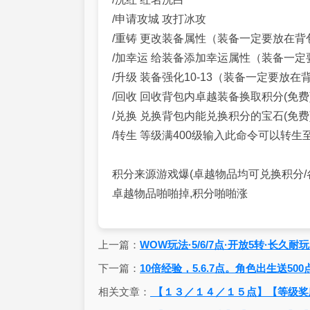
/申请攻城 攻打冰攻
/重铸 更改装备属性（装备一定要放在背
/加幸运 给装备添加幸运属性（装备一定
/升级 装备强化10-13（装备一定要放在背包
/回收 回收背包内卓越装备换取积分(免费
/兑换 兑换背包内能兑换积分的宝石(免费
/转生 等级满400级输入此命令可以转生至
积分来源游戏爆(卓越物品均可兑换积分/
卓越物品啪啪掉,积分啪啪涨
上一篇：
WOW玩法·5/6/7点·开放5转·长久耐玩，
下一篇：
10倍经验，5.6.7点。角色出生送50
相关文章：
【１３／１４／１５点】【等级奖