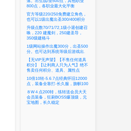
落。出生战/圣500点，其他职业
800点，各职业最大化平衡
官方等级220/250免费建立角色，
也可以1级出魔出圣300/400积分
升级点数70/71/72,1级小退创建召
唤，220 建魔剑，250建圣导，
350级建格斗
1级网站操作出魔300分，出圣500
分。也可达到系统等级后游戏出.
【无VIP无声望】【不售任何道具
积分】【让利商人只为人气】绝不
售卖任何积分、道具、属性点
10倍10转-5.6.7点经典怀旧12000
点，装备全靠打-长久服，旗帜100
８W４点200转，练转送会员大天
会员装备，狂刷BOSS爆顶级，元
宝地图，长久稳定