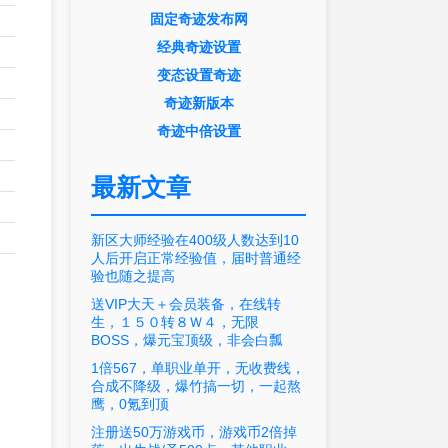
固定奇迹发布网
经典奇迹设置
变态设置奇迹
奇迹新版本
奇迹中倍设置
最新文章
新区大师经验在400级人数达到10
人后开启正常经验值，届时普通经
验也随之提高
送VIP大天＋会员装备，在线转
生，１５０转８Ｗ４，无限
BOSS，爆元宝顶级，非会白瓢
1倍567，单职业单开，无收费线，
合成不降级，爆竹搞一切，一起熬
鹰，0氪到顶
注册送50万游戏币，游戏币2倍掉