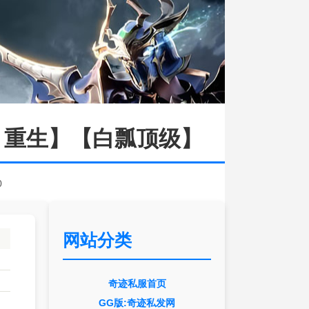
、重生】【白瓢顶级】
0
网站分类
奇迹私服首页
GG版:奇迹私发网