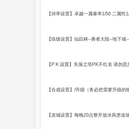
【掉率设置】卓越一属暴率1/50 二属性1/10
【练级设置】仙踪林--勇者大陆--地下城--
【P K 设置】失落之塔PK不红名 请勿
【合成设置】/升级（务必把需要升级的
【攻城设置】每晚20点整开放冰风堡攻城