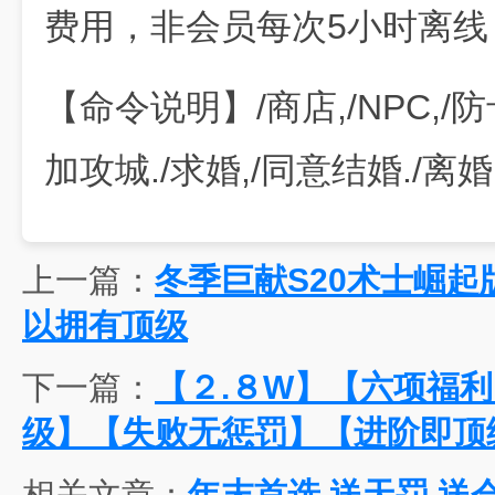
费用，非会员每次5小时离线
【命令说明】/商店,/NPC,/防
加攻城./求婚,/同意结婚./离婚
上一篇：
冬季巨献S20术士崛起
以拥有顶级
下一篇：
【２.８W】【六项福
级】【失败无惩罚】【进阶即顶
相关文章：
年末首选,送天罚,送会