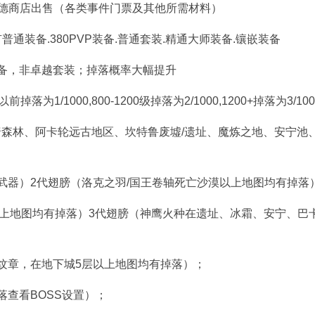
吉拉德商店出售（各类事件门票及其他所需材料）
普通装备.380PVP装备.普通套装.精通大师装备.镶嵌装备
备，非卓越套装；掉落概率大幅提升
1/1000,800-1200级掉落为2/1000,1200+掉落为3/100
森林、阿卡轮远古地区、坎特鲁废墟/遗址、魔炼之地、安宁池
武器）2代翅膀（洛克之羽/国王卷轴死亡沙漠以上地图均有掉落
落以上地图均有掉落）3代翅膀（神鹰火种在遗址、冰霜、安宁、巴
纹章，在地下城5层以上地图均有掉落）；
落查看BOSS设置）；