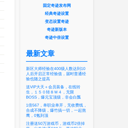
固定奇迹发布网
经典奇迹设置
变态设置奇迹
奇迹新版本
奇迹中倍设置
最新文章
新区大师经验在400级人数达到10
人后开启正常经验值，届时普通经
验也随之提高
送VIP大天＋会员装备，在线转
生，１５０转８Ｗ４，无限
BOSS，爆元宝顶级，非会白瓢
1倍567，单职业单开，无收费线，
合成不降级，爆竹搞一切，一起熬
鹰，0氪到顶
注册送50万游戏币，游戏币2倍掉