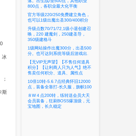
落。出生战/圣500点，其他职业
800点，各职业最大化平衡
官方等级220/250免费建立角色，
也可以1级出魔出圣300/400积分
升级点数70/71/72,1级小退创建召
唤，220 建魔剑，250建圣导，
350级建格斗
0
1级网站操作出魔300分，出圣500
分。也可达到系统等级后游戏出.
、冰
【无VIP无声望】【不售任何道具
积分】【让利商人只为人气】绝不
售卖任何积分、道具、属性点
）；
10倍10转-5.6.7点经典怀旧12000
点，装备全靠打-长久服，旗帜100
卡斯
８W４点200转，练转送会员大天
会员装备，狂刷BOSS爆顶级，元
宝地图，长久稳定