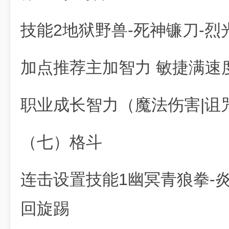
技能2地狱野兽-死神镰刀-烈
加点推荐主加智力 敏捷满速
职业成长智力（魔法伤害|诅
（七）格斗
连击设置技能1幽冥青狼拳-炎
回旋踢