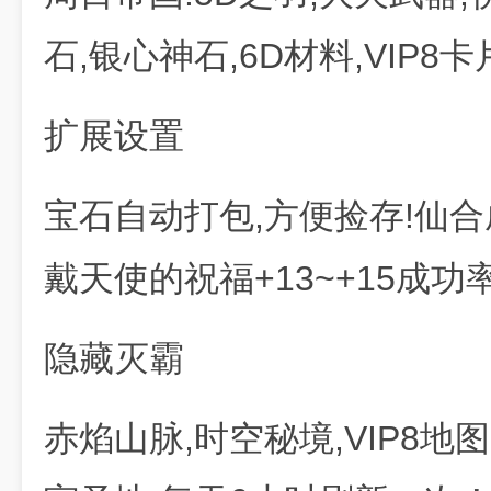
石,银心神石,6D材料,VIP8
扩展设置
宝石自动打包,方便捡存!仙合成+
戴天使的祝福+13~+15成功率
隐藏灭霸
赤焰山脉,时空秘境,VIP8地图