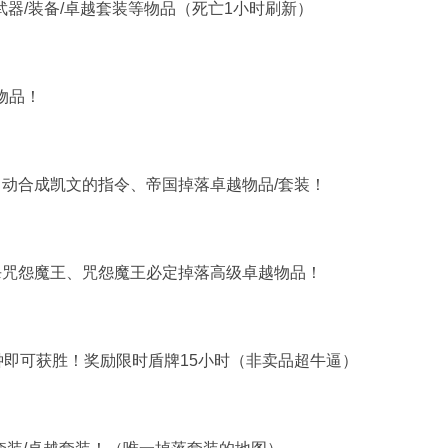
武器/装备/卓越套装等物品（死亡1小时刷新）
等物品！
动合成凯文的指令、帝国掉落卓越物品/套装！
杀咒怨魔王、咒怨魔王必定掉落高级卓越物品！
钟即可获胜！奖励限时盾牌15小时（非卖品超牛逼）