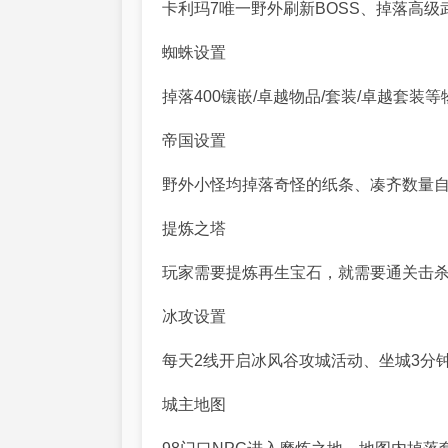
卡利玛7唯一野外刷新BOSS、掉落高级
蜘蛛设置
掉落400镶嵌/卓越物品/套装/卓越套装
帝国设置
野外小怪均掉落奇怪的纸条、凑齐数量自
提炼之塔
玩家需要提炼再生宝石，就需要通关击
冰攻设置
每天2线开启冰风谷攻城活动、坐城3分
城主地图