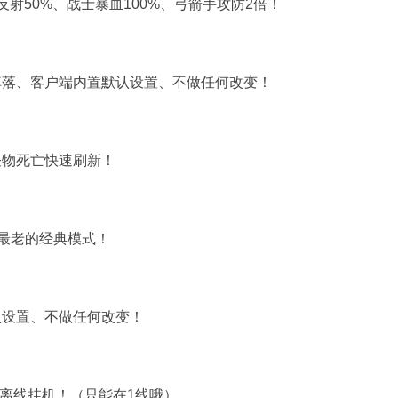
反射50%、战士暴血100%、弓箭手攻防2倍！
掉落、客户端内置默认设置、不做任何改变！
怪物死亡快速刷新！
初最老的经典模式！
认设置、不做任何改变！
启离线挂机！（只能在1线哦）