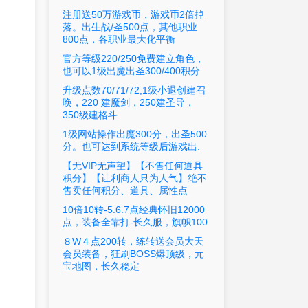
注册送50万游戏币，游戏币2倍掉
落。出生战/圣500点，其他职业
800点，各职业最大化平衡
官方等级220/250免费建立角色，
也可以1级出魔出圣300/400积分
升级点数70/71/72,1级小退创建召
唤，220 建魔剑，250建圣导，
350级建格斗
1级网站操作出魔300分，出圣500
分。也可达到系统等级后游戏出.
【无VIP无声望】【不售任何道具
积分】【让利商人只为人气】绝不
售卖任何积分、道具、属性点
10倍10转-5.6.7点经典怀旧12000
点，装备全靠打-长久服，旗帜100
８W４点200转，练转送会员大天
会员装备，狂刷BOSS爆顶级，元
宝地图，长久稳定