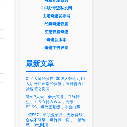
奇迹私服首页
GG版:奇迹私发网
固定奇迹发布网
经典奇迹设置
变态设置奇迹
奇迹新版本
奇迹中倍设置
最新文章
新区大师经验在400级人数达到10
人后开启正常经验值，届时普通经
验也随之提高
送VIP大天＋会员装备，在线转
生，１５０转８Ｗ４，无限
BOSS，爆元宝顶级，非会白瓢
1倍567，单职业单开，无收费线，
合成不降级，爆竹搞一切，一起熬
鹰，0氪到顶