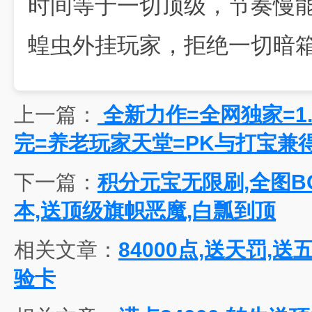
时间等于一切顶级，节奏慢
蝗虫外挂玩家，拒绝一切暗
上一篇：
全新力作=全网独家=1.
完=养老玩家天堂=PK与打宝兼
下一篇：
积分元宝无限刷,全图B
本,送顶级旗帜恶魔,白瓢到顶
相关文章：
84000点,送天罚,
验卡