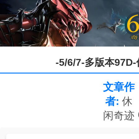
-5/6/7-多版本9
文章作
者:
休
闲奇迹